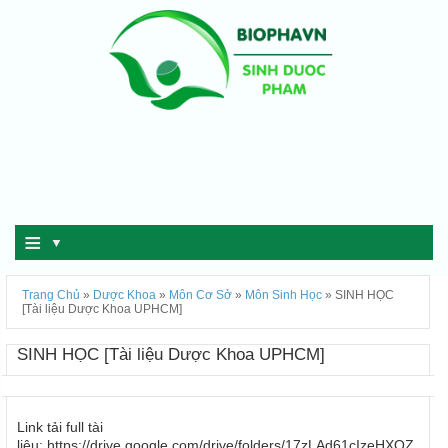
≡
▼
Trang Chủ
»
Dược Khoa
»
Môn Cơ Sở
»
Môn Sinh Học
»
SINH HỌC
[Tài liệu Dược Khoa UPHCM]
SINH HỌC [Tài liệu Dược Khoa UPHCM]
Link tải full tài
liệu: https://drive.google.com/drive/folders/17zLAd61cIzeHXOZ